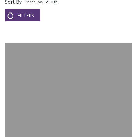
Sort By
Price: Low To High
FILTERS