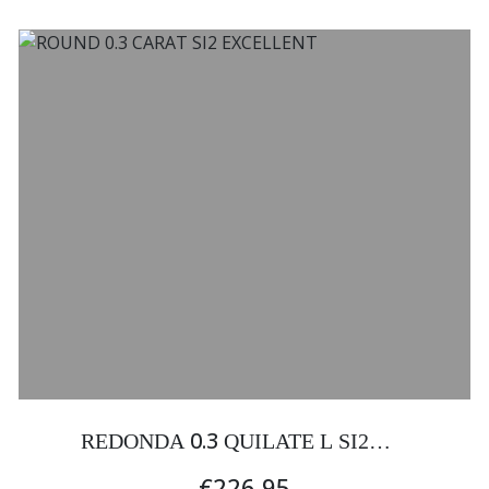
0.3
REDONDA
QUILATE L SI2
EXCELENTE
€226.95