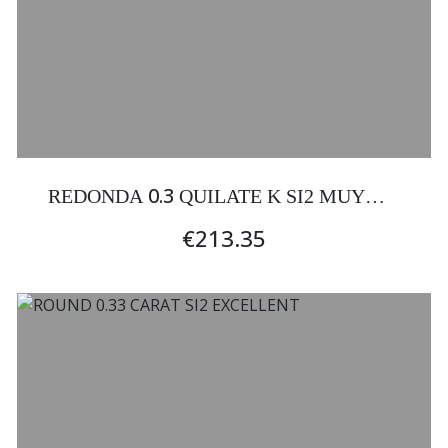
0.3
REDONDA
QUILATE K SI2 MUY
BUENA
€213.35