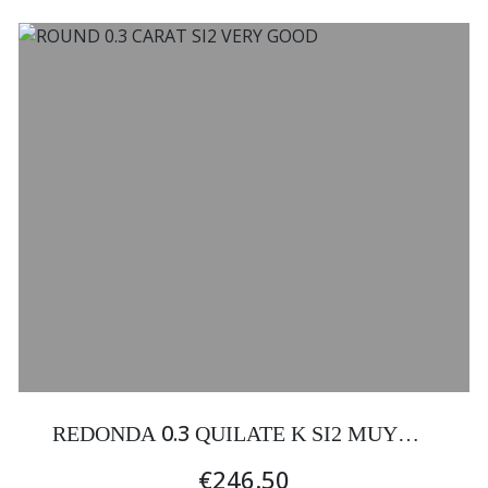
0.3
REDONDA
QUILATE K SI2 MUY
BUENA
€246.50